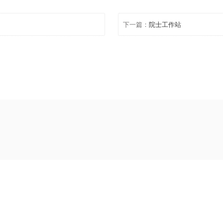
科技股份有限公司董事长王志国表示，当前航空植保产业正受
的成立，标志着农用无人机的发展上升到一个新的平台，国内无
航空产业快速、健康、有序发展。
下一篇：
院士工作站