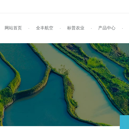
网站首页
全丰航空
标普农业
产品
·
·
·
企业风采
标普简介
全丰航空TP-22
学员风采
企业视频
行业资讯
资料下载
企业文化
标普旗舰店
招生启事
媒体报道
公司动态
联系我们
全丰航空TP-22热雾机
资质荣誉
新型农民培训
植保作业
领导关怀
在线留言
标普新闻
发
植
证
S
全球鹰
飞防专用药剂
全球鹰-遥感无