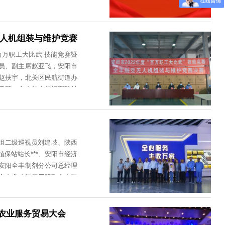
河南省人力资源和社会保障厅联合评选。整
上、逐级审核推荐、差额评选的方式进
十五周年
发展股份有限公司等10家民营企业“河南省
、有掌声，有坎坷、有泥泞，落在心底，
出民营企业家”称号；授予天瑞集团股份有
*不变的是：相伴有你，久远悠长。唱响全
等87名民营企业家“河南省***民营企业
开拓”的企业精神，不懈努力，奋发图强，
南省***民营企业家”称号。安阳全丰董
务为一体的全产业链现代化农业服务企
“全心服务，丰收万家”的核心价值观，始
们为自己、为全丰骄傲、自豪！回顾一起
十五年的潜心耕耘，将安阳全丰发展成为集
带有时光印记的照片，它们记载着全丰人
推举为国家航空植保科技创新联盟理事长单
印记。全丰各个分子公司，就像是一只只
暨全丰航空无人机组装与维护竞赛
，坚持企业经济发展同时不忘社会责任，
、耕耘收获，而全丰永远是温暖的家，未
多次向受灾地区捐款捐物，利用植保无人
022年度“百万职工大比武”技能竞赛暨
康放飞梦想全丰25***—运动会今天我
企业发展、为民营企业积极营造良好氛围
总工会党组成员、副主席赵亚飞，安阳市
会心笑容飞扬。畅想美好前程，汇聚前进
作用，践行高质量发展之路，推动智慧农
总工会副主席赵扶宇，北关区民航街道办
的方向，一路相伴有你，幸福心间流淌。
南经济发展作出新的更大贡献！
丰常务副总张月萍、全丰航空总经理魏长
健康，快乐永远！
报名，经过评比筛选，***终8名一线职
进入比赛状态，用自己的***技能为自己
试中，参赛选手们沉着答题，一丝不苟，
指导