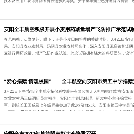
近日，河南省人民政府下发《河南省人民政府关于2022年
［2023］13号），安阳全丰航空植保科技股份有限公司科研
技术及应用》获得河南省科技进步贰等奖。安阳全丰航空已开
安阳全丰航空积极开展小麦用药减量增产飞防推
春风融融，沃野复苏。眼下，正是小麦田间管理的关键时期。3
局、安阳县农业农村局、汤阴县农业农村局合作，深入安阳县
麦进行用药减量、增产飞防作业试验。此次试验拥有强大的科
密度、沉积量、沉积分布均匀性、防治效果等方面多角度共同
的效果。无人机喷洒与传统人工喷药相比，穿透力强，喷洒均
可受喷。喷洒均匀速度快，农药雾化程度高，小麦吸收程度高
承“安全、专注、速度、价值＂的经营理念，着力打造中国农
“爱心捐赠 情暖校园”——全丰航空向安阳市第
业，积极推动航空植保事业的发展。安阳全丰航空已开通官方
3月21日下午“安阳全丰航空植保科技股份有限公司无人机捐赠
农业农村局三级调研员吉福兵，安阳全丰副总经理、研发中心