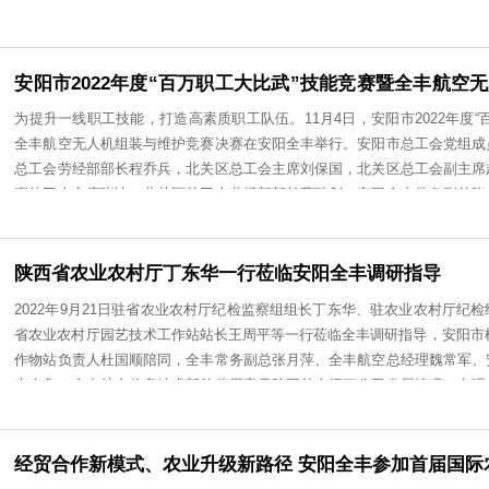
省委***部、河南省工业和信息化厅、河南省工商业联合会、
个评选表彰工作坚持公开、公平、公正原则，严格按照自下而
翱翔万里 相伴有你 | 热烈庆祝安阳全丰成立二
行，并严格执行了“两审三公示”程序，***终授予河南双汇投资
弹指一挥间，全丰已经走过了25年的征程。前进路上，有鲜花
杰出民营企业”称号；授予秦英林等10名民营企业家“河南省杰
谱写了一曲绚烂乐章，或激昂，或徐缓，或雄壮，或轻扬，**
限公司等85家民营企业“河南省***民营企业”称号；授予马文超
丰之歌25年来，所有全丰家人本着全丰“敬业、拼搏、务实、
家”称号。在此次评选中，安阳全丰董事长、总经理王志国荣获“河
把我们全丰从一无所有做成了集生物制药、智能装备、农业服
事长、总经理王志国王志国自1997年带领企业改制以来，践行
业，我们每一个人都亲身经历、见证了全丰的每一步成长。我
终坚持以科技***发展、以创新驱动转型的发展理念，经过二
奋斗的铿锵岁月品味丰收的硕果累累，内心豪情万丈。一张张
生物制药、智能装备、农业服务一体的现代化***企业，并被
挥之不去的艰辛与汗水。留下的是全丰人坚实的步伐与成长的
安阳市2022年度“百万职工大比武”技能竞赛
位。多年来，王志国作为一名民营企业家，始终严格要求自己
迎空翱翔的雄鹰，在各自的细分市场上奋飞、拼搏，开疆辟土
决赛在安阳全丰举行
在洪水、地震、新冠疫情等自然灾害面前，弘扬企业家精神，
为提升一线职工技能，打造高素质职工队伍。11月4日，安阳市2
来我们将共同成长，步调一致，共创美好全丰。运动凝聚力量 健
机进行作业消杀，受到了社会一致好评。在国家高度重视民营
全丰航空无人机组装与维护竞赛决赛在安阳全丰举行。安阳市
们欢聚一堂，重温创业历程，倾听爱的分享，温暖笑声环绕，
的大环境下，安阳全丰将会积极发挥民营企业在社会发展中的
总工会劳经部部长程乔兵，北关区总工会主席刘保国，北关区
力量，若有些许遗憾，留待来年补偿。翱翔万里之路，爱在家
业产业升级，为农业提质增效和农户稳产增收贡献力量，为河
事处工会主席张冰，北关区总工会劳经部部长曹瑞利、安阳全
祝福我们的全丰家园蒸蒸日上，越来越好，祝福全丰家人幸福
军出席本次竞赛。本次大赛得到了广大职工们的积极支持和踊跃
工进入了决赛环节，在大赛启动仪式结束后，所有参赛选手迅速
代言。本次竞赛分为理论考试和实操比赛两部分，理论知识考
陕西省农业农村厅丁东华一行莅临安阳全丰调研