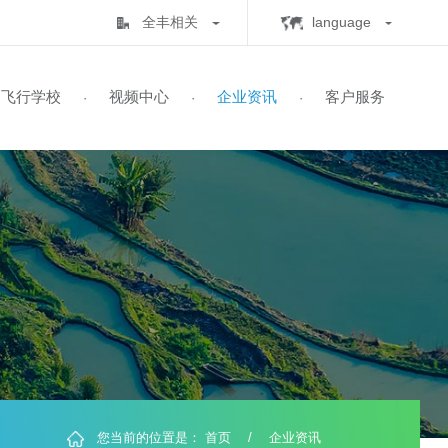
全丰相关
lan
全丰生物
C
中心
飞行学校
视频中心
企业资讯
客
·
·
·
·
全丰航空
E
标普农业
飞行学校
展历程
保知识
书查询
自由鹰TP-32
飞防五事
飞手培训
业务范围
全球鹰T2000
飞防实验
自由鹰MINI
喜满地肥业
人机