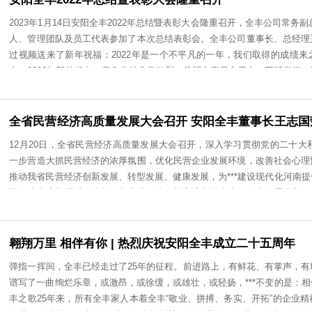
军、副校长王国戍及七年级师生参加了此次捐赠仪式。安阳市第
一直致力于学生综合素质与创新能力的培养与提高，多年来，
获“全国航空特色学校”光荣称号，受到了社会各界一致认可和
双方签署捐赠协议。此次全丰航空捐赠2架无人机，助力学校
生有机会接触无人机，点亮同学们的科技梦想。安阳市农业农
安阳全丰2022年总结暨表彰大会隆重召开
飞行”校企双方将以无人机为契机，为双方进一步开展多层次
2023年1月14日安阳全丰2022年总结暨表彰大会隆重召开，全
的有机结合和优化配置，以实际行动为祖国的科技发展贡献力量
人、管理团队及员工代表参加了本次总结表彰会。全丰公司董
大家扫码关注！
过视频送来了新年祝福：2022年是一个不平凡的一年，我们
去。2023年新的起点，竞争依然非常激烈，希望大家尽心尽
人们新年快乐，万事如意！唱响全丰之歌全丰公司常务副总张月
力的一年。我们面对现实、实事求是、剖析自我，寻求更好的发展
重整旗鼓、重振雄风的转折点。下一步要对团队进行整合、重
全省民营经济高质量发展大会召开 安阳全丰董事
暖，互相理解和支持，团结奋进，向***者学习！站着扛不动
号
12月20日，全省民营经济高质量发展大会召开，深入学习贯彻
力，祝福化为行动，希望大家全力以赴，2023扭转乾坤！
一步营造大抓民营经济的浓厚氛围，优化民营企业发展环境，
推动我省民营经济创新发展、转型发展、健康发展，为***建
楼阳生出席并讲话，省长王凯主持，省政协主席刘伟出席。会上隆重
(杰出)民营企业家，这是我省时隔5年再次高规格表彰***民