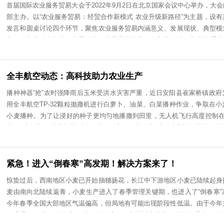
展现出扎实、***的理***底。在实际操作比赛现场，参赛选
2022年9月21日驻省农业农村厅纪检监察组组长丁东华、驻
静完成各项操作，展现自己精湛技能，注重自我操作效率的提
省农业农村厅园艺技术工作站站长王周平等一行莅临全丰调研指
内，完成了技能操作任务。此次竞赛，不仅为职工提供一个展
作物站负责人杜国顺陪同，全丰常务副总张月萍、全丰航空总
验了职工的技能水平和***素养，达到了以赛促训，以赛促建的
李会争、全丰航空信息技术部总监周寒雪陪同并介绍了公司发
热潮。
慧农业云平台发展情况汇报感受无人机模拟操作体验自由鹰TP
影留念安阳全丰航空已开通官方抖音 欢迎大家扫码关注！TEL:03
经理，13526130112区域：河南大区、南方大区韦经理，13
经贸合作新模式、农业升级新路径 安阳全丰参
13866695060区域：皖北大区
首届国际农业服务贸易大会于2022年9月2日在北京国家会议
部主办。以“农业服务贸易：经贸合作新模式 农业升级新路径
发言和圆桌讨论四个环节，聚焦农业服务贸易内涵意义、发展
安阳全丰应邀参加并做主题发言。这是我国农业服务贸易领域*
来发展将起到“风向标”作用。河南标普农业总经理吴小强做题
易上的探索及模式主题发言。吴总讲道：大国小农是我们的基
衔接，全丰标普围绕一村一站发展目标，建立总部平台+乡村
全丰航空动态：高科技助力农业生产
台为支撑打造数字化、***化，集约化智慧农业生产全过程服
播种神器“抢”农时强降雨后玉米受洪水灾害严重，近日安阳县
中国，更在东南亚、非洲、南美洲的15个国家开拓了农业服务
用全丰航空TP-32颗粒抛撒机进行白萝卜、油菜、白菜播种
富，以农业和服务业为存在基础，又以经济、社会、文化、科
小麦播种。为了让浸好的种子更均匀地播撒到田里，无人机飞行