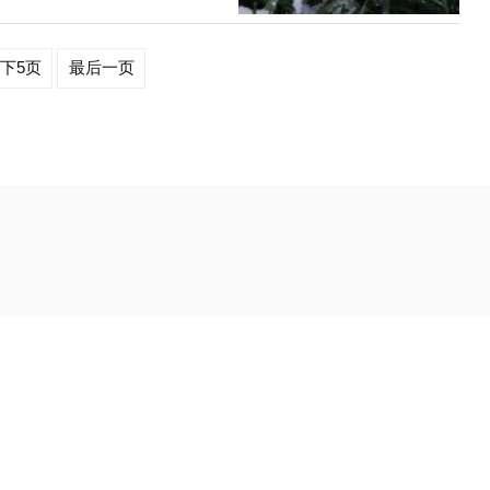
目的除了要引导国内已经迈入农业服务贸
均匀地撒到农田里，像这样的速度，15秒
前景和路径，更要通过开拓农业国际合
花期，在瓦店镇王贵庄村用全丰航空TP-
台，为我国农业产业发展提供可持续生命
、根系发达、节间缩短、增强抗倒伏能
开通官方抖音 欢迎大家扫码关注！全丰
业效率。”种植户们颇有感触。利用无人
3723963业务经理联系方式：张经理，
，同时还能节省20%左右的农药，减轻
8区域：东北大区 徐经理，13866695060
麦已陆续起身拔节，黄淮海和西北地区小
管有更好的保障。
了“倒春寒”高发期。据气象部门预测，
温。由于今年主产区小麦苗情偏弱，如果
收的理念，坚持“以防为主、防救结合，肥
倒春寒”危害损失，全力以赴夺取夏粮小麦
程中，因寒潮侵入，气温骤然大幅降低，
期。小麦拔节后若地表温度降至-2℃以
4
5
下5页
最后一页
30%，重者达50%以上。孕穗期若地表
，整穗不实，形成半截穗。目前，主产区
穗粒数基础的关键期，要提前做好防控准
春寒”的预防措施。***。对土壤暄松、
止透风跑墒，也可控制旺长。化控。对尚未
化控物质，适当抑制基部节间过度伸长并提