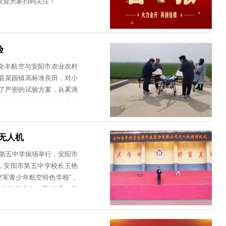
度河南省科学技术奖励的决定》（豫政
成果《无人飞行器多源感知与自主控制关键
通官方抖音 欢迎大家扫码关注！
广示范试验
月21日安阳全丰航空与安阳市农业农村
瓦店镇和汤阴县菜园镇高标准良田，对小
研团队，设计了严密的试验方案，从雾滴
验证植保无人机在小麦用药减量、增产上
匀，风场大，作物的顶端、中部、下部均
，可节约农药8%。近年来全丰航空秉
用航空集成服务商，服务于中国现代化农
五中学捐赠无人机
抖音欢迎大家扫码关注！
仪式”在安阳市第五中学操场举行，安阳市
主任徐雪松，安阳市第五中学校长王艳