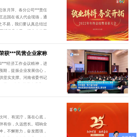
五中学是“空军青少年航空特色学校”，
为空军部队输送了多名***飞行员，荣
好评。王艳军校长和徐雪松主任分别代表
智慧型校园建设的进一步实现，让更多学
村局三级调研员吉福兵宣布无人机“试机
、多形式、多领域的合作，实现校企资源
丰公司常务副总张月萍、各分公司***责任
。 安阳全丰航空已开通官方抖音 欢迎
事长、总经理王志国在省人代会现场，通
取得的成绩来之不易，我们要认真总结过
力，不断学习、不断提升自己。祝全丰的家
萍总结2022年是全丰审视自我，深挖潜
机会。跨越2022，走进2023是全丰
组，步步为“赢”！全丰大家庭要抱团取
长王志国荣获***民营企业家称
了可以坐着抗，就是不能趴下！压力转为动
党的二十大和***经济工作会议精神，进
改善社会心理预期，提振企业发展信心，
设现代化河南提供坚实支撑。河南省委书记
表彰了一批***(杰出)民营企业和***
营企业和民营企业家。这份表彰名单由河南