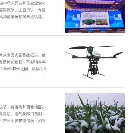
手全神贯注，凭自己多年一线经验，沉着冷
农业农村厅纪检组二级巡视员刘建歧、陕西
升，动作规范、安全有序，在规定时间
导，安阳市植保站站长***、安阳市经济
示技能、切磋技艺平台，也集中展示和检
经理魏常军、安阳全丰制剂分公司总经理
目的，同时也掀起了职工技能提***习的
展情况。参观全丰多功能展厅听取全丰智
-32颗粒抛撒机作业参观全丰智慧菜园合
72-3723963业务经理联系方式：张
403819998区域：东北大区徐经理，
加首届国际农业服务贸易大会
中心举办，大会由中华人民共和国农业农村
”为主题，设有嘉宾致辞、主旨演讲、专题
现状、典型模式和前景展望等热点话题，
**举办的重大活动，对于农业服务贸易未
为全丰智慧农业发展情况及在农业服务贸
本国情，为促进小农户与现代农业的有机
服务站的落地服务模式，以工业互联网平
务新平台。目前，全丰农业服务贸易不仅在
崔家桥镇政府为减少受灾害百姓损失，使
贸易国际合作模式。农业服务贸易内涵丰
作业，争取在小麦播种前收获，不影响今年
技发展作为重要支撑，其实践需求表现出
高度控制在2.5米到3米之间，喷幅为6