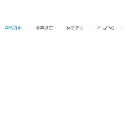
网站首页
全丰航空
标普农业
产品
·
·
·
企业风采
标普简介
全丰航空TP-22
学员风采
企业视频
行业资讯
资料下载
企业文化
标普旗舰店
招生启事
媒体报道
公司动态
联系我们
全丰航空TP-22热雾机
资质荣誉
新型农民培训
植保作业
领导关怀
在线留言
标普新闻
发
植
证
S
全球鹰
飞防专用药剂
全球鹰-遥感无