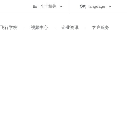
全丰相关
lan
全丰生物
C
中心
飞行学校
视频中心
企业资讯
客
·
·
·
·
全丰航空
E
标普农业
飞行学校
展历程
保知识
书查询
自由鹰TP-32
飞防五事
飞手培训
业务范围
全球鹰T2000
飞防实验
自由鹰MINI
喜满地肥业
人机