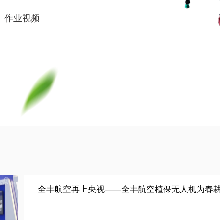
鹰
为植保而生
均匀细腻；电池组下移、
作业；整机模块化程度提
作业视频