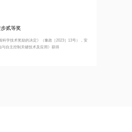
人机为春耕保驾护航！
南省科技进步贰等奖
2年度河南省科学技术奖励的决定》（豫政［2023］13号），安
行器多源感知与自主控制关键技术及应用》获得