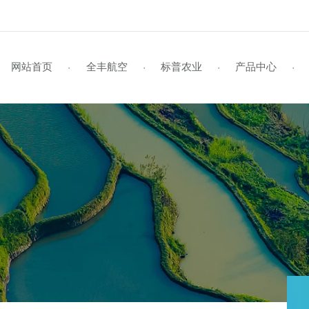
网站首页
全丰航空
标普农业
产品
·
·
·
企业风采
标普简介
全丰航空TP-22
学员风采
企业视频
行业资讯
资料下载
企业文化
标普旗舰店
招生启事
媒体报道
公司动态
联系我们
全丰航空TP-22热雾机
资质荣誉
新型农民培训
植保作业
领导关怀
在线留言
标普新闻
发
植
证
S
全球鹰
飞防专用药剂
全球鹰-遥感无