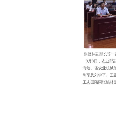
张桃林副部长
9月8日，农
海蛟、省农业
利军及刘学平
王志国陪同张