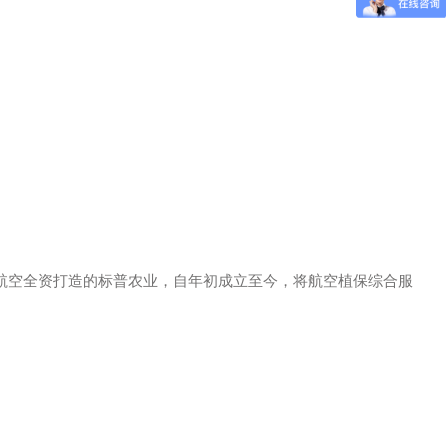
-12采用全丰航空自主研发的第三代飞控系统，具有作业效率高
王总的汇报，认为全丰的发展非常符合中国农业的发展方向和农