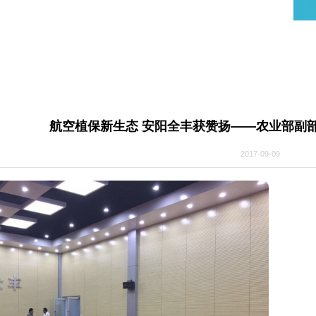
训
航空植保新生态 安阳全丰获赞扬——
2017-0