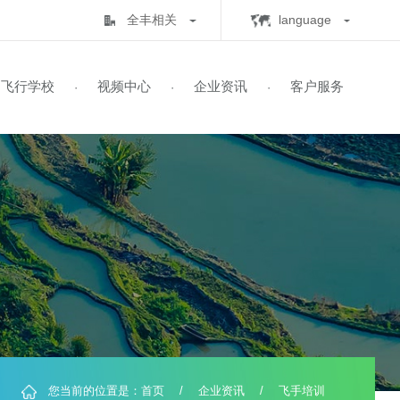
全丰相关
lan
全丰生物
C
中心
飞行学校
视频中心
企业资讯
客
·
·
·
·
全丰航空
E
标普农业
飞行学校
展历程
保知识
书查询
自由鹰TP-32
飞防五事
飞手培训
业务范围
全球鹰T2000
飞防实验
自由鹰MINI
喜满地肥业
人机