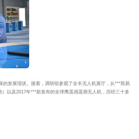
及航空植保的发展现状。接着，调研组参观了全丰无人机展厅，
FTX-10（电动）以及2017年***新发布的全球鹰遥感遥测无人