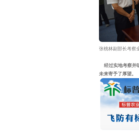
兰玉彬教授、
张桃林副部长