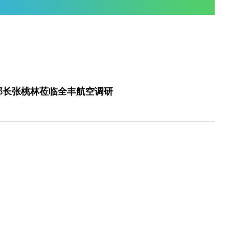
您当前的位置是：
首页
/
企业资讯
/
飞手
农业部副部长张桃林莅临全丰航空调研
9-09