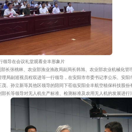
等一行领导在会议礼堂观看全丰形象片
业部副部长张桃林、农业部渔业渔政局副局长韩旭、农业部农
机械管理局副巡视员程双进等一行领导，在安阳市市委书记李
、王正茂、孙立新等其他区领导的陪同下莅临安阳全丰航空植
桃林副部长等领导对无人机生产标准、检测标准及农用无人机