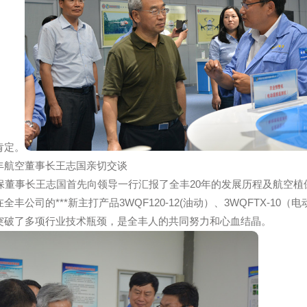
价和肯定。
和全丰航空董事长王志国亲切交谈
植保董事长王志国首先向领导一行汇报了全丰20年的发展历程
现在全丰公司的***新主打产品3WQF120-12(油动）、3WQ