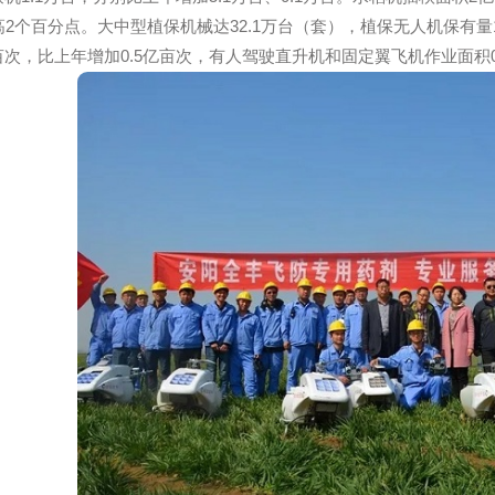
引导支持综合农事服务组织加大配套机具和基础设施投入，提
度重视***农业机械的推广应用，积极发挥农机购置补贴政策
持绿色发展的机具，大力推行敞开补贴。
在16个省份开展了农机新产品补贴及植保无人机补贴应用试点，要
项目，覆盖粮棉油糖九大作物及牧草、青贮玉米，支持社会化服
蔬菜收获机1.1万台，分别比上年增加5.1万台、0.1万台。水稻机
季提高2个百分点。大中型植保机械达32.1万台（套），植保无人
77亿亩次，比上年增加0.5亿亩次，有人驾驶直升机和固定翼飞