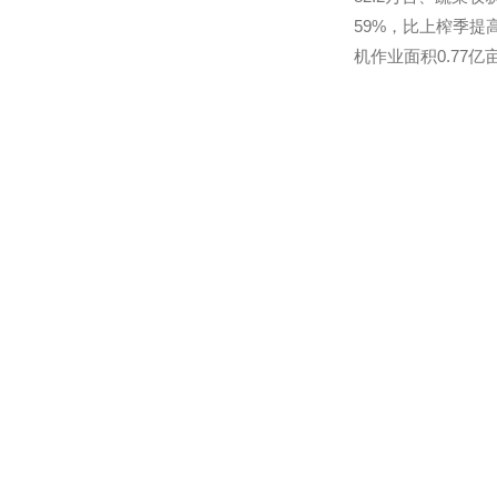
关扶持措施，
能力。
农业农村部高
残膜回收等支
2017年，
械化示范服务
82.2万台、
59%，比上榨
机作业面积0.