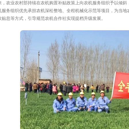
**1号文件提出，要总结推广农业生产全程社会化服务试点经
为农服务综合平台作用。国家有关部门高度重视综合农事服务组
来，农业农村部持续在农机购置补贴政策上向农机服务组织
持农机服务组织优先承担农机深松整地、全程机械化示范等项
、贷款贴息等方式，引导规范农机合作社实现提档升级发展。