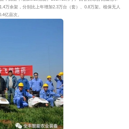
高服务能力，打造服务品牌，完善综合农事服务功能，增强发展
引导作用，对粮食等主要农产品生产所需机具和***植保、秸
求优先满足社会化服务组织购置需求。在27个省份140个县部
务组织优先承担项目任务。在政策带动下，2017年全国水稻
插秧面积2亿亩，比上年增加0.15亿亩。2017/18榨季广西甘蔗
机保有量1.4万余架，分别比上年增加2.3万台（套）、0.8万
机作业面积0.4亿亩次。