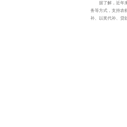
务。
2017年*
发挥农机系统
据了解，近年
务等方式，支
补、以奖代补