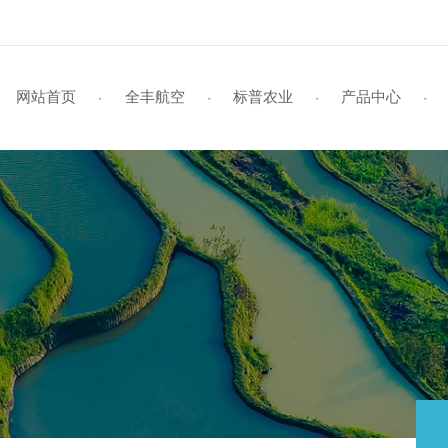
网站首页
全丰航空
标普农业
产品
·
·
·
企业风采
标普简介
全丰航空TP-22
学员风采
企业视频
行业资讯
资料下载
企业文化
标普旗舰店
招生启事
媒体报道
公司动态
联系我们
全丰航空TP-22热雾机
资质荣誉
新型农民培训
植保作业
领导关怀
在线留言
标普新闻
发
植
证
S
全球鹰
飞防专用药剂
全球鹰-遥感无