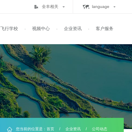
全丰相关
lan
全丰生物
C
中心
飞行学校
视频中心
企业资讯
客
·
·
·
·
全丰航空
E
标普农业
飞行学校
展历程
保知识
书查询
自由鹰TP-32
飞防五事
飞手培训
业务范围
全球鹰T2000
飞防实验
自由鹰MINI
喜满地肥业
人机