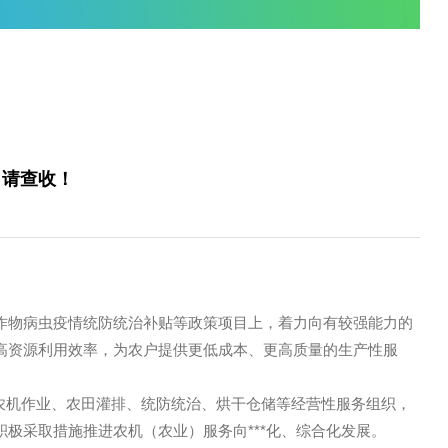
您当前的位置是：
首页
/
企业资讯
/
公司
福利来啦，请查收！
0-26
复。
示范、农作物病虫疫情统防统治补贴等政策项目上，着力向有
才优势，提高资源利用效率，为农户提供更低成本、更高质量的