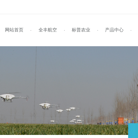
网站首页
全丰航空
标普农业
产品
·
·
·
企业风采
标普简介
全丰航空TP-22
学员风采
企业视频
行业资讯
资料下载
企业文化
标普旗舰店
招生启事
媒体报道
公司动态
联系我们
全丰航空TP-22热雾机
资质荣誉
新型农民培训
植保作业
领导关怀
在线留言
标普新闻
发
植
证
S
全球鹰
飞防专用药剂
全球鹰-遥感无