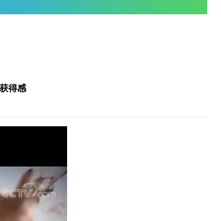
您当前的位置是：
首页
/
视频中心
/
媒体
有道】-话说获得感
3-22