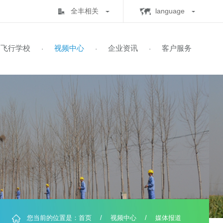
全丰相关
lan
全丰生物
C
中心
飞行学校
视频中心
企业资讯
客
·
·
·
·
全丰航空
E
标普农业
飞行学校
展历程
保知识
书查询
自由鹰TP-32
飞防五事
飞手培训
业务范围
全球鹰T2000
飞防实验
自由鹰MINI
喜满地肥业
人机